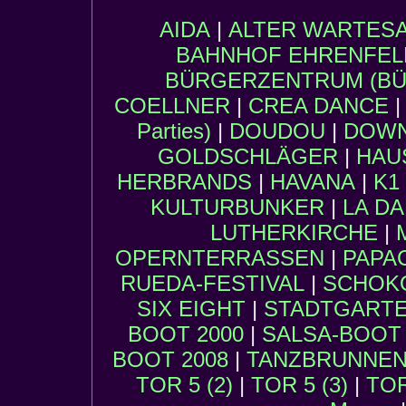
AIDA
|
ALTER WARTES
BAHNHOF EHRENFEL
BÜRGERZENTRUM (BÜ
COELLNER
|
CREA DANCE
Parties)
|
DOUDOU
|
DOW
GOLDSCHLÄGER
|
HAU
HERBRANDS
|
HAVANA
|
K1 
KULTURBUNKER
|
LA D
LUTHERKIRCHE
|
OPERNTERRASSEN
|
PAPA
RUEDA-FESTIVAL
|
SCHOK
SIX EIGHT
|
STADTGART
BOOT 2000
|
SALSA-BOOT 
BOOT 2008
|
TANZBRUNNEN,
TOR 5 (2)
|
TOR 5 (3)
|
TOR