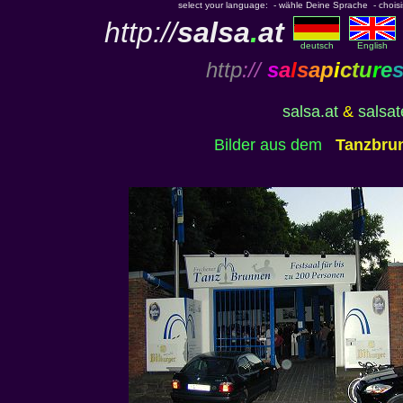
select your language: - wähle Deine Sprache - choisiss
http://
salsa
.
at
deutsch
English
http
://
s
a
l
s
a
p
i
c
t
u
r
e
salsa.at
&
salsa
Bilder aus dem
Tanzbru