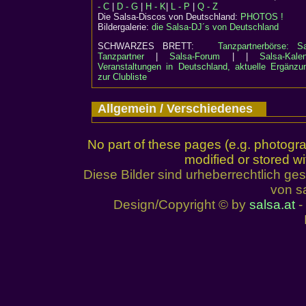
- C
|
D - G
|
H - K
|
L - P
|
Q - Z
Die Salsa-Discos von Deutschland:
PHOTOS !
Bildergalerie:
die Salsa-DJ´s von Deutschland
SCHWARZES BRETT:
Tanzpartnerbörse: Sa
Tanzpartner
|
Salsa-Forum
| |
Salsa-Kalen
Veranstaltungen in Deutschland, aktuelle Ergänzu
zur Clubliste
Allgemein / Verschiedenes
No part of these pages (e.g. photogr
modified or stored wi
Diese Bilder sind urheberrechtlich 
von sa
Design/Copyright © by
salsa.at
- 